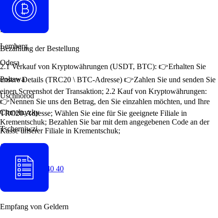
Kiew
Krementschuk
Lemberg
Bezahlung der Bestellung
Odesa
2.1 Verkauf von Kryptowährungen (USDT, BTC): 👉Erhalten Sie
Poltawa
unsere Details (TRC20 \ BTC-Adresse) 👉Zahlen Sie und senden Sie
einen Screenshot der Transaktion; 2.2 Kauf von Kryptowährungen:
Uschhorod
👉Nennen Sie uns den Betrag, den Sie einzahlen möchten, und Ihre
Chmelnyzky
TRC20-Adresse; Wählen Sie eine für Sie geeignete Filiale in
Krementschuk; Bezahlen Sie bar mit dem angegebenen Code an der
Tscherniwzi
Kasse unserer Filiale in Krementschuk;
+38 (077) 294 40 40
Empfang von Geldern