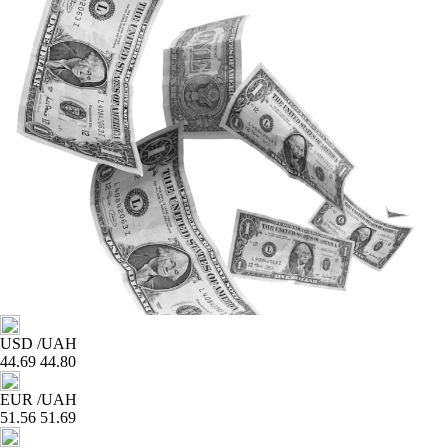
USD
/UAH
44.69
44.80
EUR
/UAH
51.56
51.69