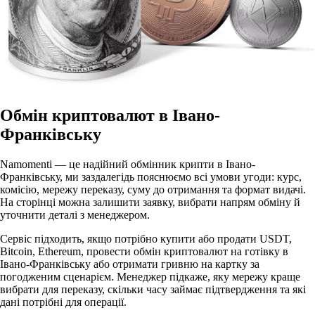
Обмін криптовалют в Івано-
Франківську
Namomenti — це надійний обмінник крипти в Івано-
Франківську, ми заздалегідь пояснюємо всі умови угоди: курс,
комісію, мережу переказу, суму до отримання та формат видачі.
На сторінці можна залишити заявку, вибрати напрям обміну й
уточнити деталі з менеджером.
Сервіс підходить, якщо потрібно купити або продати USDT,
Bitcoin, Ethereum, провести обмін криптовалют на готівку в
Івано-Франківську або отримати гривню на картку за
погодженим сценарієм. Менеджер підкаже, яку мережу краще
вибрати для переказу, скільки часу займає підтвердження та які
дані потрібні для операції.