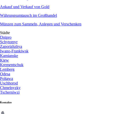
Ankauf und Verkauf von Gold
Währungsumtausch im Großhandel
Münzen zum Sammeln, Anlegen und Verschenken
Städte
Dnipro
Schytomyr
Zaporizhzhya
Iwano-Frankiwsk
Kamianske
Kiew
Krementschuk
Lemberg
Odesa
Poltawa
Uschhorod
Chmelnyzky
Tscherniwzi
Kontakte