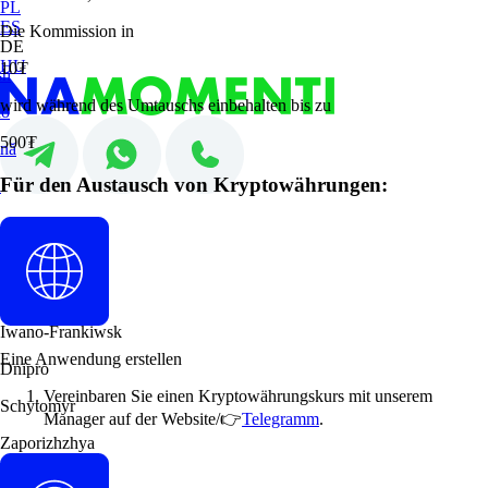
PL
ES
Die Kommission in
DE
HU
10₮
sh
wird während des Umtauschs einbehalten bis zu
no
500₮
nă
Für den Austausch von Kryptowährungen:
i
ol
ar
Iwano-Frankiwsk
Eine Anwendung erstellen
Dnipro
Vereinbaren Sie einen Kryptowährungskurs mit unserem
Schytomyr
Manager auf der Website/👉
Telegramm
.
Zaporizhzhya
Kamianske