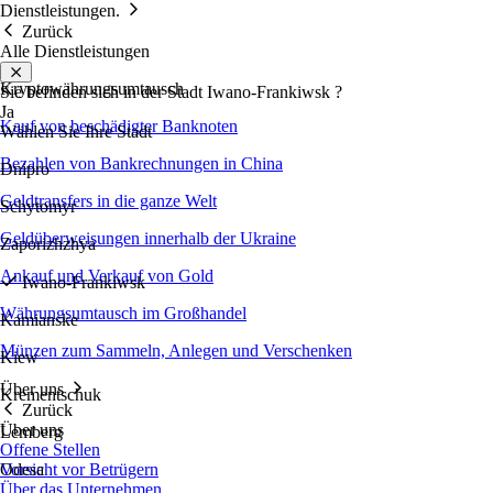
Dienstleistungen.
Zurück
Alle Dienstleistungen
Kryptowährungsumtausch
Sie befinden sich in der Stadt
Iwano-Frankiwsk
?
Ja
Kauf von beschädigter Banknoten
Wählen Sie Ihre Stadt
Bezahlen von Bankrechnungen in China
Dnipro
Geldtransfers in die ganze Welt
Schytomyr
Geldüberweisungen innerhalb der Ukraine
Zaporizhzhya
Ankauf und Verkauf von Gold
Iwano-Frankiwsk
Währungsumtausch im Großhandel
Kamianske
Münzen zum Sammeln, Anlegen und Verschenken
Kiew
Über uns
Krementschuk
Zurück
Über uns
Lemberg
Offene Stellen
Vorsicht vor Betrügern
Odesa
Über das Unternehmen