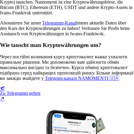
Krypto) tauschen. Namomenti ist eine Kryptowährungsbörse, die
Bitcoin (BTC), Ethereum (ETH), USDT und andere Krypto-Assets in
Ivano-Frankivsk unterstützt.
Abonnieren Sie unser
Telegramm-Kanal
immer aktuelle Daten über
den Kurs der Kryptowährungen zu haben! Vertrauen Sie Profis beim
Austausch von Kryptowährungen in Iwano-Frankiwsk.
Wie tauscht man Kryptowährungen um?
Через постійні коливання курсу криптовалют важко ухвалити
правильне рішення. Ми допоможемо вам здійснити обмін
максимально вигідно та безпечно. Курси обміну криптовалют
підібрано серед найкращих пропозицій ринку. Більше інформації
ви завжди знайдете у
Telegram-каналі NAMOMENTI 🇺🇦
Zu Telegramm gehen