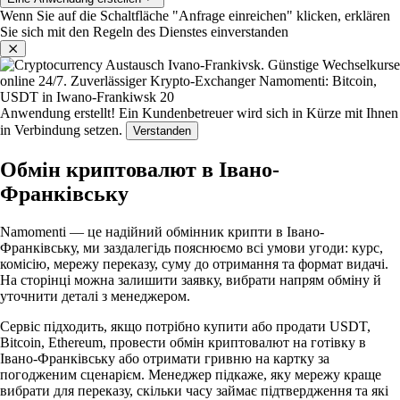
Wenn Sie auf die Schaltfläche "Anfrage einreichen" klicken, erklären
Sie sich mit den Regeln des Dienstes einverstanden
Anwendung erstellt!
Ein Kundenbetreuer wird sich in Kürze mit Ihnen
in Verbindung setzen.
Verstanden
Обмін криптовалют в Івано-
Франківську
Namomenti — це надійний обмінник крипти в Івано-
Франківську, ми заздалегідь пояснюємо всі умови угоди: курс,
комісію, мережу переказу, суму до отримання та формат видачі.
На сторінці можна залишити заявку, вибрати напрям обміну й
уточнити деталі з менеджером.
Сервіс підходить, якщо потрібно купити або продати USDT,
Bitcoin, Ethereum, провести обмін криптовалют на готівку в
Івано-Франківську або отримати гривню на картку за
погодженим сценарієм. Менеджер підкаже, яку мережу краще
вибрати для переказу, скільки часу займає підтвердження та які