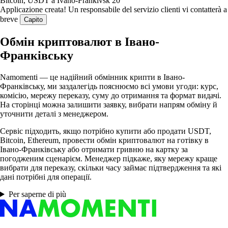
Applicazione creata!
Un responsabile del servizio clienti vi contatterà a
breve
Capito
Обмін криптовалют в Івано-
Франківську
Namomenti — це надійний обмінник крипти в Івано-
Франківську, ми заздалегідь пояснюємо всі умови угоди: курс,
комісію, мережу переказу, суму до отримання та формат видачі.
На сторінці можна залишити заявку, вибрати напрям обміну й
уточнити деталі з менеджером.
Сервіс підходить, якщо потрібно купити або продати USDT,
Bitcoin, Ethereum, провести обмін криптовалют на готівку в
Івано-Франківську або отримати гривню на картку за
погодженим сценарієм. Менеджер підкаже, яку мережу краще
вибрати для переказу, скільки часу займає підтвердження та які
дані потрібні для операції.
Per saperne di più