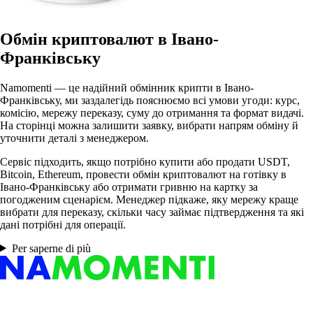
Обмін криптовалют в Івано-
Франківську
Namomenti — це надійний обмінник крипти в Івано-
Франківську, ми заздалегідь пояснюємо всі умови угоди: курс,
комісію, мережу переказу, суму до отримання та формат видачі.
На сторінці можна залишити заявку, вибрати напрям обміну й
уточнити деталі з менеджером.
Сервіс підходить, якщо потрібно купити або продати USDT,
Bitcoin, Ethereum, провести обмін криптовалют на готівку в
Івано-Франківську або отримати гривню на картку за
погодженим сценарієм. Менеджер підкаже, яку мережу краще
вибрати для переказу, скільки часу займає підтвердження та які
дані потрібні для операції.
Per saperne di più