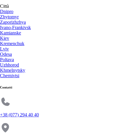
Città
Dnipro
Zhytomyr
Zaporizhzhya
Ivano-Frankivsk
Kamianske
Kiev
Kremenchuk
Lviv
Odesa
Poltava
Uzhhorod
Khmelnytsky
Chernivtsi
Contatti
+38 (077) 294 40 40