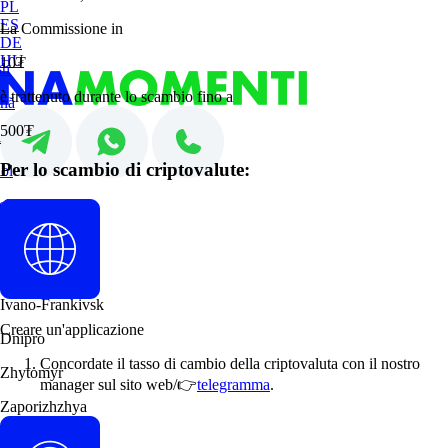
PL
ES
La Commissione in
DE
HU
10₮
sh
è trattenuto durante lo scambio fino a
nă
500₮
i
Per lo scambio di criptovalute:
ol
ch
ar
Ivano-Frankivsk
Creare un'applicazione
Dnipro
Concordate il tasso di cambio della criptovaluta con il nostro
Zhytomyr
manager sul sito web/👉
telegramma
.
Zaporizhzhya
Kamianske