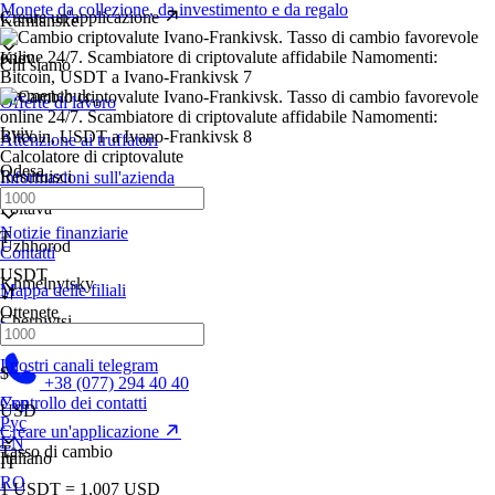
Monete da collezione, da investimento e da regalo
Creare un'applicazione
Kamianske
Kiev
Chi siamo
Kremenchuk
Offerte di lavoro
Lviv
Attenzione ai truffatori
Calcolatore di criptovalute
Odesa
Restituisci
Informazioni sull'azienda
Poltava
Notizie finanziarie
₮
Uzhhorod
Contatti
USDT
Khmelnytsky
Mappa delle filiali
Ottenete
Chernivtsi
I nostri manager
I nostri canali telegram
$
+38 (077) 294 40 40
Укр
Controllo dei contatti
USD
Рус
Creare un'applicazione
EN
Tasso di cambio
Italiano
IT
RO
1 USDT = 1,007 USD