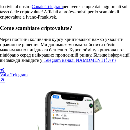
Iscriviti al nostro
Canale Telegram
per avere sempre dati aggiornati sul
tasso delle criptovalute! Affidati a professionisti per lo scambio di
criptovalute a Ivano-Frankivsk.
Come scambiare criptovalute?
Через постійні коливання курсу криптовалют важко ухвалити
правильне рішення. Ми допоможемо вам здійснити обмін
максимально вигідно та безпечно. Курси обміну криптовалют
підібрано серед найкращих пропозицій ринку. Більше інформації
ви завжди знайдете у
Telegram-каналі NAMOMENTI 🇺🇦
Vai a Telegram