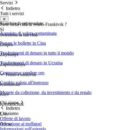
Servizi
Indietro
Tutti i servizi
Scambio di criptovalute
Siete nella città di
Ivano-Frankivsk
?
Sì
Acquisto di valuta contaminata
Seleziona la tua città
Pagare le bollette in Cina
Dnipro
Trasferimenti di denaro in tutto il mondo
Zhytomyr
Trasferimenti di denaro in Ucraina
Zaporizhzhya
Comprare e vendere oro
Ivano-Frankivsk
Cambio valuta all'ingrosso
Kamianske
Monete da collezione, da investimento e da regalo
Kiev
Chi siamo
Kremenchuk
Indietro
Chi siamo
Lviv
Offerte di lavoro
Attenzione ai truffatori
Odesa
Informazioni sull'azienda