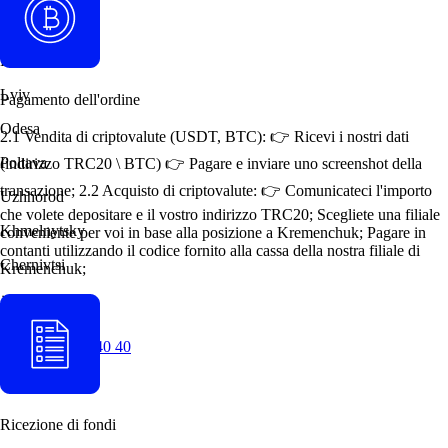
Kiev
Kremenchuk
Lviv
Pagamento dell'ordine
Odesa
2.1 Vendita di criptovalute (USDT, BTC): 👉 Ricevi i nostri dati
Poltava
(indirizzo TRC20 \ BTC) 👉 Pagare e inviare uno screenshot della
transazione; 2.2 Acquisto di criptovalute: 👉 Comunicateci l'importo
Uzhhorod
che volete depositare e il vostro indirizzo TRC20; Scegliete una filiale
Khmelnytsky
conveniente per voi in base alla posizione a Kremenchuk; Pagare in
contanti utilizzando il codice fornito alla cassa della nostra filiale di
Chernivtsi
Kremenchuk;
+38 (077) 294 40 40
Ricezione di fondi